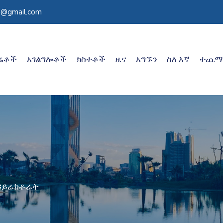
d@gmail.com
ሬቶች
አገልግሎቶች
ክስተቶች
ዜና
አግኙን
ስለ እኛ
ተጨማ
 ዳይሬክቶሬት