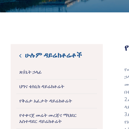
ሁሉም ዳይሬክቶሬቶች
icon
የ
ጽ/ቤት ኃላፊ
ኃ
መ
ህግና ቴክኒክ ዳይሬክቶሬት
በ
2
የቅሬታ አፈታት ዳይሬክቶሬት
ላ
3
የተቀናጀ መሬት መረጃና ማህደር
አስተዳደር ዳይሬክቶሬት
የ