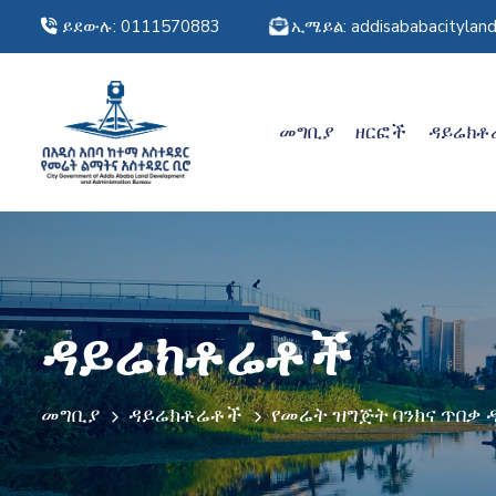
ይደውሉ: 0111570883
ኢሜይል: addisababacitylan
መግቢያ
ዘርፎች
ዳይሬክቶ
ዳይሬክቶሬቶች
መግቢያ
ዳይሬክቶሬቶች
የመሬት ዝግጅት ባንክና ጥበቃ