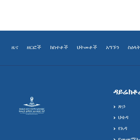
ዜና
ዘርፎች
ክስተቶች
ህትመቶች
አግኙን
ስዕላ
ዳይሬክቶ
ጽኃ
ህቴዳ
የአዳ
የመመማአ