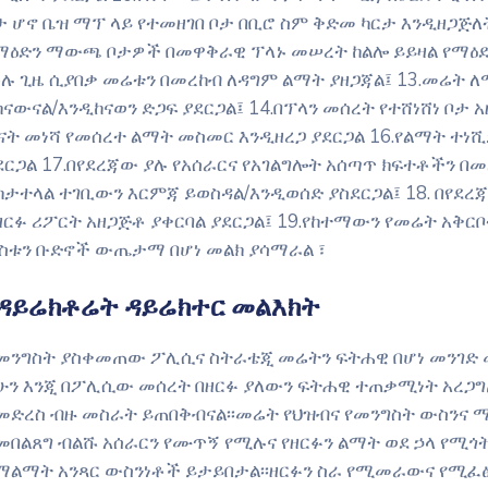
ታ ሆኖ ቤዝ ማፕ ላይ የተመዘገበ ቦታ በቢሮ ስም ቅድመ ካርታ እንዲዘጋጅለት
ማዕድን ማውጫ ቦታዎች በመዋቅራዊ ፕላኑ መሠረት ከልሎ ይይዛል የማዕ
ሉ ጊዜ ሲያበቃ መሬቱን በመረከብ ለዳግም ልማት ያዘጋጃል፤ 13.መሬት ለ
ከናውናል/እንዲከናወን ድጋፍ ያደርጋል፤ 14.በፕላን መሰረት የተሸነሸነ ቦታ
ናት መነሻ የመሰረተ ልማት መስመር እንዲዘረጋ ያደርጋል 16.የልማት ተነ
ደርጋል 17.በየደረጃው ያሉ የአሰራርና የአገልግሎት አሰጣጥ ክፍተቶችን በመለ
ከታተላል ተገቢውን እርምጃ ይወስዳል/እንዲወሰድ ያስደርጋል፤ 18. በየደረ
ዘርፉ ሪፖርት አዘጋጅቶ ያቀርባል ያደርጋል፤ 19.የከተማውን የመሬት አቅር
ስቱን ቡድኖች ውጤታማ በሆነ መልክ ያሳማራል ፣
ዳይሬክቶሬት ዳይሬክተር መልእክት
icon
መንግስት ያስቀመጠው ፖሊሲና ስትራቴጂ መሬትን ፍትሐዊ በሆነ መንገድ መ
ሁን እንጂ በፖሊሲው መሰረት በዘርፉ ያለውን ፍትሐዊ ተጠቃሚነት አረጋ
መድረስ ብዙ መስራት ይጠበቅብናል፡፡መሬት የህዝብና የመንግስት ውስንና ማ
መበልጸግ ብልሹ አሰራርን የሙጥኝ የሚሉና የዘርፉን ልማት ወደ ኃላ የሚ
ማልማት አንጻር ውስንነቶች ይታይበታል፡፡ዘርፉን ስራ የሚመራውና የሚፈፅ