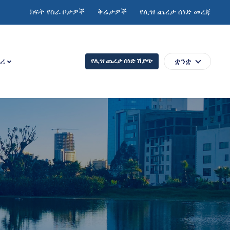
ክፍት የስራ ቦታዎች
ቅሬታዎች
የሊዝ ጨረታ ሰነድ መረጃ
ሪ
ቋንቋ
የሊዝ ጨረታ ሰነድ ሽያጭ