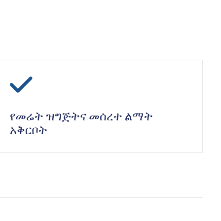
icon
የመሬት ዝግጅትና መሰረተ ልማት
አቅርቦት