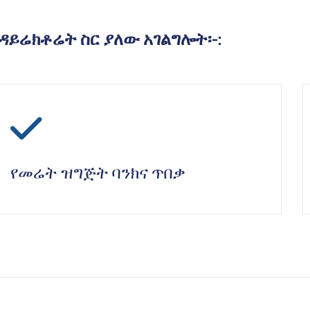
ዳይሬክቶሬት ስር ያለው አገልግሎት፡-:
icon
የመሬት ዝግጅት ባንክና ጥበቃ