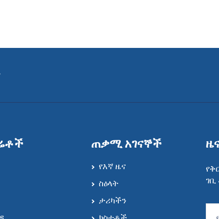
ት
ሬቶች
ጠቃሚ አገናኞች
ዜ
የእኛ ዜና
የቅ
ገቢ
ስዕላት
ታሪካችን
ዳ
ክስተቶች