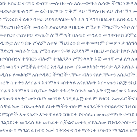
ልሹ አሰራር ተግባር ውስጥ ሙሉ በሙሉ አለመወጣቱ ሌላው ችግር ነው፡፡ 
ጫወታል፡፡ሁሉንም መሬት በአግባቡ ጥቅም ላይ ማዋሉ በተለይ የከተማን 
ይ ማድረስ ትልቁን ስፍራ ይይዛል፡፡ለዘመናት ያለ ፕላንና በዘፈቀደ አሰፋፈር 
ማድረግ በቅንጅት መስራት ይጠይቃል ፡፡ በዘርፉ የሚታዩ ችግሮችን ነቅሶ 
መቀየርና ተጨባጭ ውጤት ለማምጣት በአዲስ መንፈስ መንቀሳቀስ ጀምረናል 
ዲናነቷ እና የብዙ የዓለም አቀፍ ማህበረሰብ መቀመጫም በመሆን ታገለግላ
ማድረግ መስራት ጊዜ የሚሰጠው ጉዳዩ አይደለም ፡፡ በዚህ መሰረት ከላይ 
ስተሳሰብንና ተግባርን ብሎም ተገልጋይን የማጉላላት እጅ መንሻ መፈለግ አ
ያስመሰግን የሚችል ተግባር እንዲፈጽሙ በአመለካከት ግንባታ ላይ እየሰራ ነ
ንዲሰሩ የመልካም አስተዳደር ችግሮች ናቸው ብለን የለየናቸውን አሰራሮች 
ኩረት ሰጥተን እየሰራን እንገኛለን ፡፡በተለይ አገልገሎት አሰጣጡን ከእጅ ን
የሰራን እንገኛለን ፡፡ ቢሮው ትልቅ ትኩረት ሰጥቶ መስራት የጀመረውና አ
ሰጣጡን ዘላቂና ወጥ በሆነ መንገድ እንዲደራጅ ሁሉም የዘርፉ አመራሮችና 
ስቻል ነው ፡፡ በአጠቃላይ ለከተማችን ብሎም ለሀገራችን የብልጽግና ጉዞ
ርምጃዎች አጠናክረን እንቀጥላለን ፡፡በዘርፉ የተሳለጠ ውጤታማነት ቀጣ
አገልጋይነት መንፈስ ይዞ መስራት ሲችልና መተኪያ የሌለው የህብረተሰቡ የ
ወዳለሁ ፡፡ ማገልገል ክብር ነው! በቅንነትና በታማኝነት ህዝብን ማገልገል ደግ