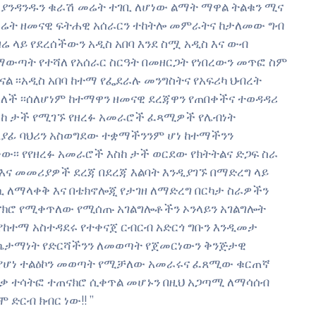
እያንዳንዱን ቁራሽ መሬት ተገቢ ለሆነው ልማት ማዋል ትልቁን ሚና
መሬት ዘመናዊ ፍትሐዊ አሰራርን ተከትሎ መምራትና ከታለመው ግብ
ዛሬ ላይ የደረሰችውን አዲስ አበባ እንደ ስሟ አዲስ እና ውብ
ለማውጣት የተሻለ የአሰራር ስርዓት በመዘርጋት የነበረውን መጥፎ ስም
፡፡አዲስ አበባ ከተማ የፌደራሉ መንግስትና የአፍሪካ ህብረት
ለች ፡፡ሰለሆነም ከተማዋን ዘመናዊ ደረጃዋን የጠበቀችና ተወዳዳሪ
እስከ ታች የሚገኙ የዘረፉ አመራሮች ፈጻሚዎች የሌብነት
ጸያፊ ባህሪን አስወግደው ተቋማችንንም ሆነ ከተማችንን
ው፡፡ የየዘረፉ አመራሮች እስከ ታች ወርደው የክትትልና ድጋፍ ስራ
እና መመሪያዎች ደረጃ በደረጃ እልባት እንዲያገኙ በማድረግ ላይ
ኪኪ ለማላቀቅ እና በቴክኖሎጂ የታገዘ ለማድረግ በርካታ ስራዎችን
ጠናክሮ የሚቀጥለው የሚሰጡ አገልግሎቶችን ኦንላይን አገልግሎት
የከተማ አስተዳደሩ የተቀናጀ ርብርብ አድርጎ ግቡን እንዲመታ
 ስኬታማነት የድርሻችንን ለመወጣት የጀመርነውን ቅንጅታዊ
ይ የሆነ ተልዕኮን መወጣት የሚቻለው አመራሩና ፈጸሚው ቁርጠኛ
ነቃ ተሳትፎ ተጠናክሮ ሲቀጥል መሆኑን በዚህ አጋጣሚ ለማሳሰብ
ሞ ድርብ ክብር ነው!!