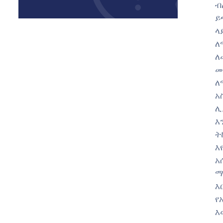
ብ
ይ
ላ
ለ
ለ
መ
ለ
አ
ሊ
እ
ት
እ
አ
ማ
እ
የ
እ