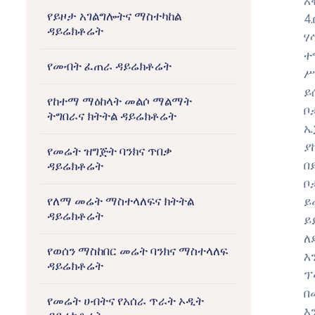
አ
የይዞታ አገልግሎትና ማስተካከል
4
ዳይሬክቶሬት
ሃ
ተ
የመብት ፈጠራ ዳይሬክቶሬት
ሥ
ይ
የከተማ ማዕከላት መልሶ ማልማት
ቦ
ትግበራና ክትትል ዳይሬክቶሬት
ኤ
ያ
የመሬት ዝግጅት ባንክና ጥበቃ
በ
ዳይሬክቶሬት
ቦ
የለማ መሬት ማስተላለፍና ክትትል
ይ
ዳይሬክቶሬት
ይ
ለ
የወሰን ማስከበር መሬት ባንክና ማስተላለፍ
እ
ዳይሬክቶሬት
ፕ
በ
የመሬት ሀብትና የአሰራ ጥራት ኦዲት
እ