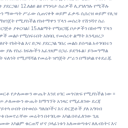
 ያደርጋል፣ 12.ለልዩ ልዩ የግንባታ ስራዎች ሊያገለግሉ የሚችሉ
ድን ማውጣት ሥራው ሲጠናቀቅ ወይም ፈቃዱ ሲሰረዝ ወይም የሊዝ
ማዘገጀት የሚያስችል የከተማዋን ፕላን መሰረት የሽንሻኖ ስራ
 አዘጋጅቶ ያቀርባል፤ 15.ለልማት የሚዘጋጁ ቦታዎችን በከተማ ፕላን
ሺዎች መልሶ የሚሰፍሩበት አከባቢ የመሰረተ ልማት እንዲዘረጋ
የት የክትትል እና ድጋፍ ያደርጋል ግበረ መልስ ይሰጣል አተገባበሩን
ጃው ያሉ የስራ ክፍሎችን አፈፃጸም በጋራ ይደግፋል፣ ይገመግማል
ቦት ፍለጎት የሚያሻሻል የመሬት ዝግጅት ሥራን በማዕካል የተደራጁ
ርቶ የታለመውን ውጤት እንደ ሀገር መጎናጽፍ የሚያስችል ነው ፡፡
ግጦ ታለመውን ውጤት ከማግኘት አንጻር የሚፈለገው ደረጃ
ይተካ ሀብት በተወሰኑ ግለሰቦችና እና ድርጅቶች ያለ አግባብ
ጎትቱ በመኖራቸው መሬትን በተገቢው አካል በተፈለገው ጊዜ
መው አካልም ቁርጠኛ ሆኖ ኃላፊነቱን አለመወጣቱና ለሌብነትና እና