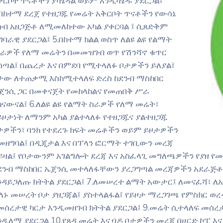
ቅርቦት ጥናቶችን ያካሄዳል ወይም እንዲካሄዱ ያደርጋል፤
.በከተማ ደረጀ የተዘጋጁ የመሬት አቅርቦት ጥናቶችን የውሳኔ
ሳብ አዘጋጅቶ ለሚመለከተው አካል ያቀርባል ፤ ሲጸድቅም
ግባራዊ ያደርጋል፤ 5.በከተማ ክልል ወስጥ ለልዩ ልዩ የልማት
ራዎች የለማ መሬትን በመመዝገብ ወጥ የሽንሻኖ ቁጥር
ሰጣል፤ በጨረታ እና በምደባ የሚተላለፉ ቦታዎችን ይለያል፤
ታው ለተጠቃሚ እስከሚተላለፍ ድረስ ከደንብ ማስከበር
ጀንሲ ጋር በመቀናጀት የመከላከልና የመጠበቅ ሥራ
ከናውናል፤ 6.ለልዩ ልዩ የልማት ስራዎች የለማ መሬት፣
ይዞታነት ለማንም አካል ያልተላለፉ የተዘጋጁና ያልተዘጋጁ
ታዎችን፣ ባንክ የተደረጉ ክፍት መሬቶችን ወይም ይዞታዎችን
መዘግባል፤ በዲጂታል እና በፕላን ፎርማት ተገቢውን መረጃ
ይዛል፤ የቦታውንም አገልግሎት ደረጃ እና አስፈላጊ መግለጫዎችን የያዘ የመ
ደንብ ማስከበር ኤጀንሲ መተላለፋቸውን ያረጋግጣል መረጃዎችን አደራጅቶ 
ንዳይጋለጡ ክትትል ያደርጋል፤ 7.ለመሠረተ ልማት አውታር፤ ለመናፈሻ፣ 
ላኑ መሠረት ቦታ ያዘጋጃል፤ ያስተላልፋል፤ የይዞታ ማረጋገጫ የምስክር ወረቀ
መሰረታዊ ካርታ እንዲመዘገብ ክትትል ያደርጋል፤ 9.መሬት ሲተላለፍ መሰረ
ንዲለማ ያደርጋል 10.የጸዳ መሬት እና ባዶ ቦታዎችን መረጃ በሀርድ ኮፒ እና 