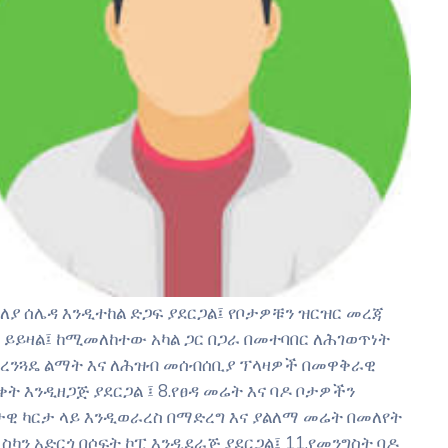
ለያ ሰሌዳ እንዲተከል ድጋፍ ያደርጋል፤ የቦታዎቹን ዝርዝር መረጃ
ይይዛል፤ ከሚመለከተው አካል ጋር በጋራ በመተባበር ለሕገወጥነት
ለአረንጓዴ ልማት እና ለሕዝብ መሰብሰቢያ ፕላዛዎች በመዋቅራዊ
ት እንዲዘጋጅ ያደርጋል ፤ 8.የፀዳ መሬት እና ባዶ ቦታዎችን
ታዊ ካርታ ላይ እንዲወራረስ በማድረግ እና ያልለማ መሬት በመለየት
ስካን አድርጎ በሶፍት ኮፒ እንዲደራጅ ያደርጋል፤ 11.የመንግስት ባዶ