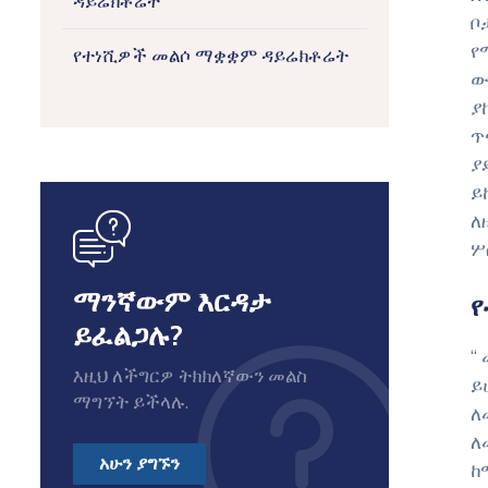
ዳይሬክቶሬት
ቦ
የ
የተነሺዎች መልሶ ማቋቋም ዳይሬክቶሬት
ው
ያ
ጥ
ያ
ይ
icon
ለ
ሦ
ማንኛውም እርዳታ
የ
ይፈልጋሉ?
እዚህ ለችግርዎ ትክክለኛውን መልስ
ይ
ማግኘት ይችላሉ.
ለ
ለ
አሁን ያግኙን
ከ