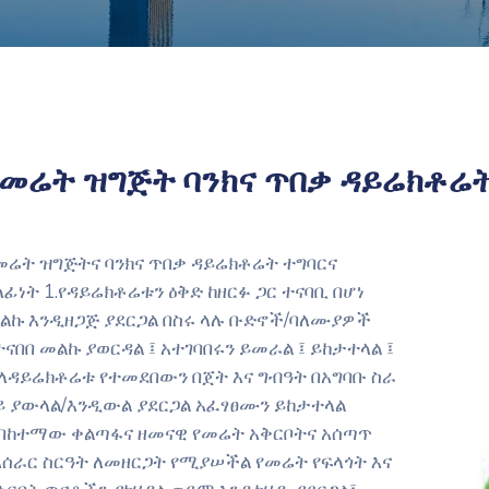
የመሬት ዝግጅት ባንክና ጥበቃ ዳይሬክቶሬ
መሬት ዝግጅትና ባንክና ጥበቃ ዳይሬክቶሬት ተግባርና
ላፊነት 1.የዳይሬክቶሬቱን ዕቅድ ከዘርፉ ጋር ተናባቢ በሆነ
ልኩ እንዲዘጋጅ ያደርጋል በስሩ ላሉ ቡድኖች/ባለሙያዎች
ተናበበ መልኩ ያወርዳል ፤ አተገባበሩን ይመራል ፤ ይከታተላል ፤
.ለዳይሬክቶሬቱ የተመደበውን በጀት እና ግብዓት በአግባቡ ስራ
ይ ያውላል/እንዲውል ያደርጋል አፈፃፀሙን ይከታተላል
.በከተማው ቀልጣፋና ዘመናዊ የመሬት አቅርቦትና አሰጣጥ
አሰራር ስርዓት ለመዘርጋት የሚያሠችል የመሬት የፍላጎት እና