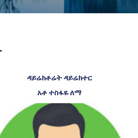
ት
ዳይሬክቶሬት ዳይሬክተር
አቶ ተስፋዬ ለማ