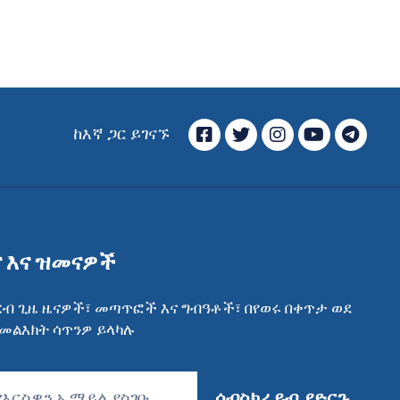
ፌስቡክ
ትዊተር
ኢንስታግራም
ዩ ቲዩብ
ቴሌግ
ከእኛ ጋር ይገናኙ
ና እና ዝመናዎች
ርብ ጊዜ ዜናዎች፣ መጣጥፎች እና ግብዓቶች፣ በየወሩ በቀጥታ ወደ
 መልእክት ሳጥንዎ ይላካሉ
ሰብስክራይብ ያድርጉ