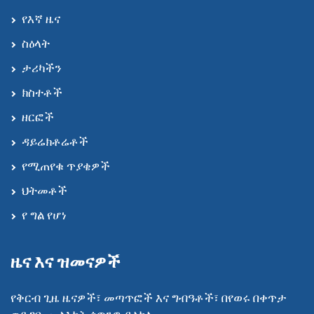
የእኛ ዜና
ስዕላት
ታሪካችን
ክስተቶች
ዘርፎች
ዳይሬክቶሬቶች
የሚጠየቁ ጥያቄዎች
ህትመቶች
የ ግል የሆነ
ዜና እና ዝመናዎች
የቅርብ ጊዜ ዜናዎች፣ መጣጥፎች እና ግብዓቶች፣ በየወሩ በቀጥታ