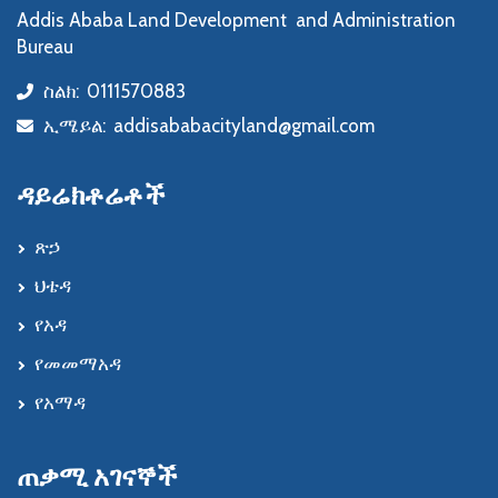
Addis Ababa Land Development and Administration
Bureau
ስልክ:
0111570883
icon
ኢሜይል:
addisababacityland@gmail.com
icon
ዳይሬክቶሬቶች
ጽኃ
ህቴዳ
የአዳ
የመመማአዳ
የአማዳ
ጠቃሚ አገናኞች