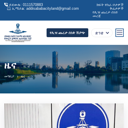
ይደውሉ: 0111570883
ክፍት የስራ ቦታዎች
ኢሜይል: addisababacityland@gmail.com
ቅሬታዎች
የሊዝ ጨረታ ሰነድ
መረጃ
ቋንቋ
የሊዝ ጨረታ ሰነድ ሽያጭ
ዜና
መግቢያ
ዜና