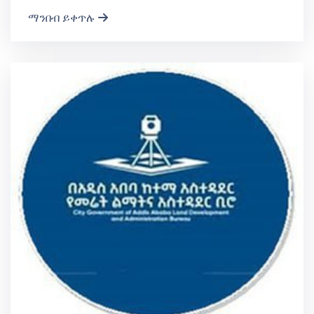
ማንበብ ይቀጥሉ