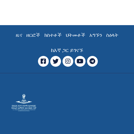
ዜና
ዘርፎች
ክስተቶች
ህትመቶች
አግኙን
ስዕላት
ከእኛ ጋር ይገናኙ
ፌስቡክ
ትዊተር
ኢንስታግራም
ዩ ቲዩብ
ቴሌግራም