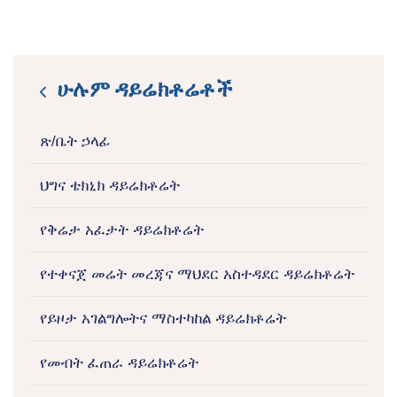
ሁሉም ዳይሬክቶሬቶች
icon
ጽ/ቤት ኃላፊ
ህግና ቴክኒክ ዳይሬክቶሬት
የቅሬታ አፈታት ዳይሬክቶሬት
የተቀናጀ መሬት መረጃና ማህደር አስተዳደር ዳይሬክቶሬት
የይዞታ አገልግሎትና ማስተካከል ዳይሬክቶሬት
የመብት ፈጠራ ዳይሬክቶሬት