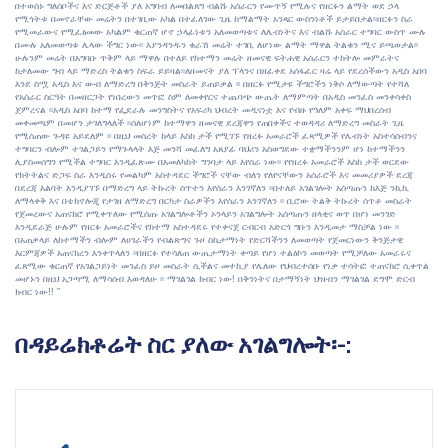
በተወሰኑ ግለሰቦችና እና ድርጅቶች ያለ አግባብ ለመበልጸግ ብልሹ አሰራርን የሙጥኝ የሚሉና የዘርፉን ልማት ወደ ኃላ
የሚጎትቱ በመኖራቸው መሬትን በተገቢው አካል በተፈለገው ጊዜ ከማልማት አንጻር ውስንነቶች ይታይበታል፡፡ዘርፉን ስራ
የሚመራውና የሚፈፅመው አካልም ቁርጠኛ ሆኖ ኃላፊነቱን አለመወጣቱና ለሌብነትና እና ብልሹ አሰራር ተግባር ውስጥ ሙሉ
በሙሉ አለመወጣቱ ሌላው ችግር ነው፡፡ እያንዳንዱን ቁራሽ መሬት ተገቢ ለሆነው ልማት ማዋል ትልቁን ሚና ይጫወታል፡፡
ሁሉንም መሬት በአግባቡ ጥቅም ላይ ማዋሉ በተለይ የከተማን መሬት ዘመናዊ ፍትሐዊ አሰራርን ተከትሎ መምራትና
ከታለመው ግብ ላይ ማድረስ ትልቁን ስፍራ ይይዛል፡፡ለዘመናት ያለ ፕላንና በዘፈቀደ አሰፋፈር ዛሬ ላይ የደረሰችውን አዲስ አበባ
እንደ ስሟ አዲስ እና ውብ ለማድረግ በቅንጅት መስራት ይጠይቃል ፡፡ በዘርፉ የሚታዩ ችግሮችን ነቅሶ ለማውጣት የተሻለ
የአሰራር ስርዓት በመዘርጋት የነበረውን መጥፎ ስም ለመቀየርና ተጨባጭ ውጤት ለማምጣት በአዲስ መንፈስ መንቀሳቀስ
ጀምረናል ፡፡አዲስ አበባ ከተማ የፌደራሉ መንግስትና የአፍሪካ ህብረት መዲናነቷ እና የብዙ የዓለም አቀፍ ማህበረሰብ
መቀመጫም በመሆን ታገለግላለች ፡፡ሰለሆነም ከተማዋን ዘመናዊ ደረጃዋን የጠበቀችና ተወዳዳሪ ለማድረግ መስራት ጊዜ
የሚሰጠው ጉዳዩ አይደለም ፡፡ በዚህ መሰረት ከላይ እስከ ታች የሚገኙ የዘረፉ አመራሮች ፈጻሚዎች የሌብነት አስተሳሰብንና
ተግባርን ብሎም ተገልጋይን የማጉላላት እጅ መንሻ መፈለግ አጸያፊ ባህሪን አስወግደው ተቋማችንንም ሆነ ከተማችንን
ሊያስመሰግን የሚችል ተግባር እንዲፈጽሙ በአመለካከት ግንባታ ላይ እየሰራ ነው፡፡ የየዘረፉ አመራሮች እስከ ታች ወርደው
የክትትልና ድጋፍ ስራ እንዲሰሩ የመልካም አስተዳደር ችግሮች ናቸው ብለን የለየናቸውን አሰራሮች እና መመሪያዎች ደረጃ
በደረጃ እልባት እንዲያገኙ በማድረግ ላይ ትኩረት ሰጥተን እየሰራን እንገኛለን ፡፡በተለይ አገልገሎት አሰጣጡን ከእጅ ንኪኪ
ለማላቀቅ እና በቴክኖሎጂ የታገዘ ለማድረግ በርካታ ስራዎችን እየሰራን እንገኛለን ፡፡ ቢሮው ትልቅ ትኩረት ሰጥቶ መስራት
የጀመረውና አጠናክሮ የሚቀጥለው የሚሰጡ አገልግሎቶችን ኦንላይን አገልግሎት አሰጣጡን ዘላቂና ወጥ በሆነ መንገድ
እንዲደራጅ ሁሉም የዘርፉ አመራሮችና የከተማ አስተዳደሩ የተቀናጀ ርብርብ አድርጎ ግቡን እንዲመታ ማስቻል ነው ፡፡
በአጠቃላይ ለከተማችን ብሎም ለሀገራችን የብልጽግና ጉዞ ስኬታማነት የድርሻችንን ለመወጣት የጀመርነውን ቅንጅታዊ
እርምጃዎች አጠናክረን እንቀጥላለን ፡፡በዘርፉ የተሳለጠ ውጤታማነት ቀጣይ የሆነ ተልዕኮን መወጣት የሚቻለው አመራሩና
ፈጸሚው ቁርጠኛ የአገልጋይነት መንፈስ ይዞ መስራት ሲችልና መተኪያ የሌለው የህብረተሰቡ የነቃ ተሳትፎ ተጠናክሮ ሲቀጥል
መሆኑን በዚህ አጋጣሚ ለማሳሰብ እወዳለሁ ፡፡ ማገልገል ክብር ነው! በቅንነትና በታማኝነት ህዝብን ማገልገል ደግሞ ድርብ
ክብር ነው!!
በዳይሬክቶሬት ስር ያለው አገልግሎት፡-: