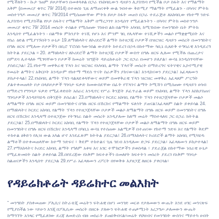
የሚችለትን - ኩታ ገጠም ይዞታቸወን በመቀላቀል በጋራ የአከባቢውን ዲዛይን ሊያስገነባ የሚችል ቦታ ስፋት እና የማልማት
አቅም (በመመሪያ ቁጥር 79/ 2014) በተወሰነ ጊዜ ለማጠናቀቅ ውል ገብተው ቅድሚያ ማልማት የሚፈልጉ - በካሳና ምትክ
መስተንግዶ መመሪያ ቁጥር 79/2014 የሚሰጠውቸው ምትክ ይዞታ ስፋት መጠን በጋራ ተደራጅቶ ለአከባቢው የከተማ ንድፍ
ሊያስገነባ የሚያስችል የቦታ ስፋትና የማልማት አቅም በማረጋገጥ እንዲሰጥ የሚፈልጉትን - በካሳና ምትክ መስተንግዶ
መመሪያ ቁጥር 79/ 2014 መሰረት ተሰልቶ የሚሰጠው ገንዘብ ልክ በልማት አካባቢ ከሚገነበው የመንግስት ቤት ምትክ
እንዲሰጥ የሚፈልጉትን - በልማቱ ምክንያት ተነሺ የሆኑ እና ምንም ገቢ የሌላቸው ተነሺዎችን መልሶ የማቋቋሚበት እና
የስራ ዕድል የሚያገኙበትን ሁኔታ 19.ለማዕከላትና ለኮሪደሮች ልማት ከተዘጋጁ ቦታዎች በዝርዝር ዲዛይን መሰረት በመንግስትና
በግሉ ዘርፍ የሚለሙ ቦታዎችን በቢሮ ፕሮሰስ ካውንስል ውይይት ከተደረገ በኃላ በከተማው ካቢኔ ሲጸድቅ ተግባራዊ እንዲደረግ
ክትትል ያደርጋል ፡፡ 20. ለማዕከላትና ለኮሪደሮች ልማት ከተዘጋጁ ቦታዎች ውስጥ በግሉ ዘርፍ ሊለሙ የሚችሉ በጨረታና
በምደባ ሊተላለፉ ሚገባቸውን ቦታዎች ከመሬት ዝግጅት ዳይሬክቶሬት ጋር በጋራ በመሆን ይለያል፣ ውሳኔ እንዲሰጥባቸው
ያስደርጋል፣ 21.የከተማ መዋቅራዊ ፕላን እና ዝርዝር የአካባቢ ልማት ፕላኖች መሰረት በማድረግና ፍትሃዊና ኢኮኖሚያዊ
የመሬት ልማትና አቅርቦት እንዲሁም የከተማ ማደስ ጥናት ስራዎችን ያከናውናል፤ እንዲከናወን ያደርጋል፤ አፈጻጸሙን
ይከታተላል፤ 22.የአከባቢ ልማት ፕላን ባልጸደቀላቸውና ወይም በመዋቅራዊ ፕላን ዝርዝር መዋቅራ አፈጻጸም ሥርዓት
ያልተቀመጠላት ቦታ በላይዞታዎች ግንባታ ፍቃድ ከመውሰደቸው በፊት የፕላንና ልማት ኮሚሽን በሚሰጠው የዲዛይን ሀሳብ
በማድረግ የግንባታ ፍቃድ የሚፈቀድበት አሰራር እንዲኖር የሥራ ቅንጅት ይፈጥራል ወይም የአከባቢ ልማት ፕላን እስክያስጠና
ግንባታዎች እንዳይካሄዱ በቅንጅት ይሰራል፣ 23.በማዕከላትና ኮርደር አከባቢ የልማት ፕላን የተዘጋጀላቸው ቦታዎች መልሶ
ለማልማት በግሉ ዘርፍ ወይም በመንግስትና በግሉ ዘርፍ በሽርክና የማልማት ፍለጎት ያጠናል፤አፈጻጸም ስልት ይቀይሳል 24.
በማዕከላትና ኮርደር አከባቢ የልማት ፕላን የተዘጋጀላቸው ቦታዎች መልሶ ለማልማት በግሉ ዘርፍ ወይም በመንግስትና በግሉ
ዘርፍ በሽርክና እንዲላማ በተዘጋጀው የትግባራ ስልት መሰረት አንዲያለሙ ከለማ መሬት ማስተላለፍ ጋር በጋራ ክትትል
ያደርጋል፤ 25.በማዕከላትና ኮርደር አከባቢ የልማት ፕላን የተዘጋጀላቸው ቦታዎች መልሶ ለማልማት በግሉ ዘርፍ ወይም
በመንግስትና በግሉ ዘርፍ በሽርክና እንዲላማ በካቢኔ ውሳኔ የተሰጠው አልሚዎች በተጠናው የከተማ ንድፍ እና የልማት ቅደም
ተከተል ዕቅድን የሊዝ ውል አካል ሆኖ እንደፈጽም ክትትል ያደርጋል፤ 26.በማእከላትና ኮሪደሮች ልማት አከባቢ የሚካሄዱ
ልማቶች በተቀመጠላቸው ከተማ ንድፍና ፣ ቅደም ተከተልና ጊዜ ገደብ እንዲለሙ ድጋፍ ያደርጋል፣ አፈጻጸሙን ይከታተላል፤
27.የማእከላትና ኮሪደር አከባቢ ልማት የዓለም አቀፍ እና አገር ተሞክሮዎችን ይወስዳል ፣ ያደራጀል በከተማው ነበራዊ ሁኔታ
የሚፈጽመበት ስልት ይቀይሳል 28.በየደረጃው የአቅም ክፍተቶችን በመለየት ክፍተትን መሰረት ያደረገ የአቅም ግንባታ
ስልጠናዎችን እንዲሰጥ ያደርጋል 29.የሥራ አፈጻጸሙን ሪፖርት በየወቅቱ እያዘጋጀ ለዘርፉ ያቀርባል፣
የዳይሬክቶሬት ዳይሬክተር መልእክት
መንግስት ያስቀመጠው ፖሊሲና ስትራቴጂ መሬትን ፍትሐዊ በሆነ መንገድ መርቶ የታለመውን ውጤት እንደ ሀገር መጎናጽፍ
የሚያስችል ነው ፡፡ይሁን እንጂ በፖሊሲው መሰረት በዘርፉ ያለውን ፍትሐዊ ተጠቃሚነት አረጋግጦ ታለመውን ውጤት
ከማግኘት አንጻር የሚፈለገው ደረጃ ለመድረስ ብዙ መስራት ይጠበቅብናል፡፡መሬት የህዝብና የመንግስት ውስንና ማይተካ ሀብት