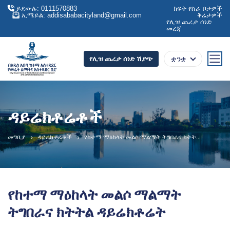
ይደውሉ: 0111570883
ክፍት የስራ ቦታዎች
ኢሜይል: addisababacityland@gmail.com
ቅሬታዎች
የሊዝ ጨረታ ሰነድ
መረጃ
ቋንቋ
የሊዝ ጨረታ ሰነድ ሽያጭ
ዳይሬክቶሬቶች
መግቢያ
ዳይሬክቶሬቶች
የከተማ ማዕከላት መልሶ ማልማት ትግበራና ክትት...
የከተማ ማዕከላት መልሶ ማልማት
ትግበራና ክትትል ዳይሬክቶሬት