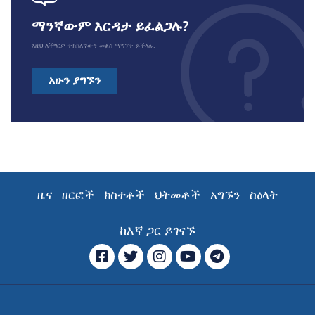
ማንኛውም እርዳታ ይፈልጋሉ?
እዚህ ለችግርዎ ትክክለኛውን መልስ ማግኘት ይችላሉ.
አሁን ያግኙን
ዜና
ዘርፎች
ክስተቶች
ህትመቶች
አግኙን
ስዕላት
ከእኛ ጋር ይገናኙ
ፌስቡክ
ትዊተር
ኢንስታግራም
ዩ ቲዩብ
ቴሌግራም