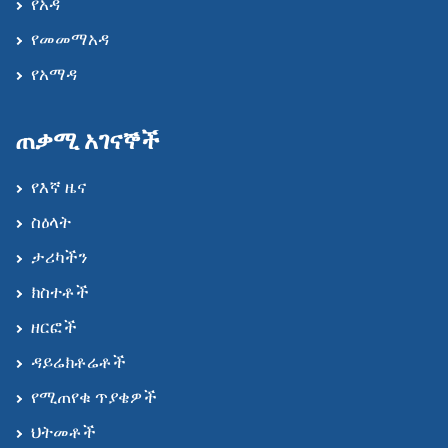
የአዳ
የመመማአዳ
የአማዳ
ጠቃሚ አገናኞች
የእኛ ዜና
ስዕላት
ታሪካችን
ክስተቶች
ዘርፎች
ዳይሬክቶሬቶች
የሚጠየቁ ጥያቄዎች
ህትመቶች