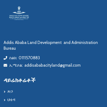
Addis Ababa Land Development and Administration
Bureau
ስልክ:
0111570883
icon
ኢሜይል:
addisababacityland@gmail.com
icon
ዳይሬክቶሬቶች
ጽኃ
ህቴዳ