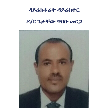
ዳይሬክቶሬት ዳይሬክተር
ዶ/ር ጌታቸው ጥበቡ መርጋ