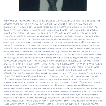
የከተማ ማዕከላት መልሶ ማልማት ትግበራና ክትትል ዳይሬክቶሬት 1.የዳይሬክቶሬቱን ዕቅድ ከዘርፉ ጋር ተናባቢ በሆነ መልኩ
እንዲዘጋጅ ያደርጋል በስሩ ላሉ ቡድኖች/ባለሙያዎች በተናበበ መልኩ ያወርዳል አተገባበሩን ይመራል ይከታተላል፤
2.ለዳይሬክቶሬቱ የተመደበውን በጀት እና ግብዓት በአግባቡ ስራ ላይ ያውላል/እንዲውል ያደርጋል አፈፃፀሙን ይከታተላል
3.በከተማ ፕላን መነሻ የማዕካለትና ከሪደሮችን መረጃ በዝርዝር ይለያል 4.የልማት ቅደም ተከተል በማውጣት የማዕከላትና
ኮሪደሮች ልማት ፕሮጀክት ጥናት፣ መርሀ ግብሮች፣ ጥቅል ዓላማዎች፣ ግቦች፣ የኢንቨስትመንት ዕቅዶች፣ በጀት፣ የዓላማ
ማስፈፀሚያ ስትራቴጂዎችና የጊዜ ሠሌዳ ያዘጋጃል፤ ሲጸድቅ ተግባራዊ ያደርጋል፤ 5.የከተማ መዋቅራ ፕላን መነሻ በማድረግ
የአጭር፣የመካከለኛ እና ረጅም ጊዜ የማዕካለትና ከሪደሮች ልማት ዕቅድ ያዘጋጃል 6.የተዘጋጀው ዕቅድ ላይ ባለድርሻን
በማወያየት አማራጭ ፋይናንስ መንገዶች ይለያል እንዲሁም በልማት ተሳታፊዎችን የሆኑ ባለድርሻዎች ይለያል የዕቅዱ አካል
ያደርጋል 7.በማዕካላትና ኮሪደሮች የመልሶ ማልማት ሥራ የሚተገበርባቸው ቦታዎች ልማት ቅደም ተከተል ያጠናል ወይም
ያስጠናል 8.በጥናቱ መሰረት ቅደም ተከተል የወጣላቸው ቦታዎች በዝርዝር ከጥናቱ ሃሳቡ ጋር የመጨረሻ ዕቅድ አካል ይሆናል
9.የተዘጋጀው ዕቅድ እና የልማት ቅደም ተከተል ሰነድ በቢሮ ስትራቴጀክ ከውንስል ቀርቦ ውይይት እንዲደረግ ያደርጋል
10.የመጨረሻ ረቂቅ ዕቅድ በከተማው ካቢኔ እንዲጸድቅ አዘጋጅቶ ያቀርባል 11.በአጭር ጊዜ እንዲለሙ የተለዩ ወይም በቅደም
ተከተል በመጀመሪያ ረድፍ እንዲለሙ የተለዩ ቦታዎች በአካባቢ ልማት ፕላን መሰረት የተቀናጀ የከተማ ንድፍ ጥናት ያካሄዳል
ወይም እንዲካሄድ ያደርጋል፤ ሲጸድቅ ተግባራዊ ያደርጋል ወይም እንዲተገበር ክትትል ያደርጋል 12.መልሶ የሚለሙ ቦታዎች
ልማቱ ከመጀመሩ ከአንድ ዓመት በፊት በልማት አከባቢ ነዋሪ ጋር ወይይት ያደርጋል በልማቱ ላይ እንዲሳተፉ ግንዛቤ ይፈጥራል
13.ሕጋዊ የቦታ ባለይዞታዎችና ባለንብረቶች መብት በህግ መሰረት መከበሩ እንደተጠበቀ ሆኖ፣ የማዕካለትና ከሪደሮች ልማት
አተገባበርን ይመራል እና አፈጻጸሙን ይከታተላል ፡፡ 14.የማዕከላትንና ኮርደሮችን ቦታዎች የሚመለከቱ መረጃዎችን
ከሚመለከታቸው የከተማው አስተዳደር አካለት ይረከባል፣ ይጠብቃል፣ ተገቢውን የዲጅታል እና የፕላን ፎርማት መረጃ ይይዛል፣
15.በከተማ ማዕከላት እና በልማት ኮሪደሮች ክልል ውስጥ ማህበራዊና ኢኮኖሚያዊ ጥናት ያካሄዳል/እንዲካሄድ ያደርጋል፤
16.የማዕከላትና በኮሪደሮች ቦታዎች ለህገወጥ ወራራና ተግባር እንዳይጋለጡ ይከላከላል፣ ህገወጥነት፣ ተፈጽሞ ሲገኝ
ከሚመለከታቸው አካላት ጋር በመተባበር በህግ መሰረት ተገቢውን እርምጃ ይወስዳል/ያስወስዳል 17.የልማት ቅደም ተከተል
በማውጣት የማዕካልና የኮሪደር ቦታዎችን፡- ሀ. የማዕከላትና ኮሪደሮች ልማት የሚካሄድባቸውን ቦታዎች በፕላን ቅደም
ተከተልና ህጉን መሰረት ያስለቅቃል፣ ለተነሺዎቹ በህግ መሰረት ካሳ ይከፍላል፣ ምትክ ቦታ ወይም ቤት ለሚያስፈለግቸው በህግ
መሰረት ይሰጠቸዋል ፡፡ ለ. ከማንኛውም ህጋዊ የይገባኛል ጥያቄ ቦታዎቹ ነጻ በማስደረግ ለልማት ዝግጁ ያደርጋል፣ እንደ አግባቡ
መሰረተ ልማት እንዲሟላ በማድረግ እንዲለማ ያደርጋል 18.በማዕካለትና በኮሪደሮች ውስጥ ሕጋዊ ባለይዞታዎች በልማቱ
የሚሳተፉበት ስልት ቀይሶና አፈጻጸም አቅድ በማዘጋጀት ከሚመለከተው አካል ጋር በመሆን በዘርፉ በኩል ለቢሮ ስትራቴጅክ
ካውንስል ያቀርበል ሲጸድቅ ተግባራዊ ያደርጋል፡፡ ይህም ፡- - በግል ይዞታቸው በልማት አከባቢ በተዘጋጀው የከተማ ንድፍ ጥናት
መሰረት ሊያስገነባ የሚያስችል ቦታ ስፋትና የማልማት አቅም (መመሪያ ቁጥር 79/ 2014) በተፈቀደ ጊዜ ገደብ ማልማት