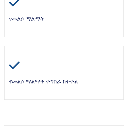
icon
የመልሶ ማልማት
icon
የመልሶ ማልማት ትግበራ ክትትል