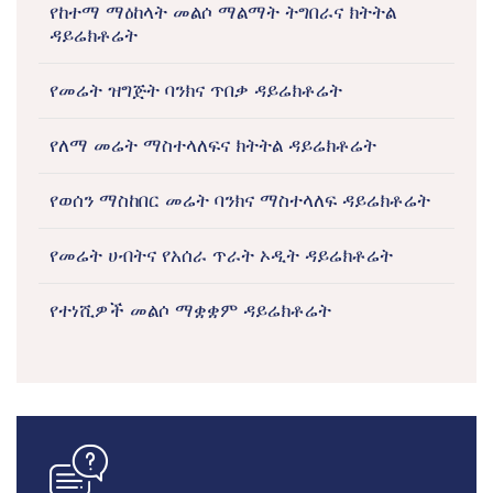
የከተማ ማዕከላት መልሶ ማልማት ትግበራና ክትትል
ዳይሬክቶሬት
የመሬት ዝግጅት ባንክና ጥበቃ ዳይሬክቶሬት
የለማ መሬት ማስተላለፍና ክትትል ዳይሬክቶሬት
የወሰን ማስከበር መሬት ባንክና ማስተላለፍ ዳይሬክቶሬት
የመሬት ሀብትና የአሰራ ጥራት ኦዲት ዳይሬክቶሬት
የተነሺዎች መልሶ ማቋቋም ዳይሬክቶሬት
icon