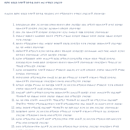
የህግና ቴክኒክ ጉዳዮች ክትትል ቡድን መሪ ተግባርና ኃላፊነት
ተጠሪነቱ ለህግና ቴክኒክ ጉዳዮች ክትትል ዳይሬክተር ሆኖ የሚከተሉትን ተግባርና ኃላፊነቶች ያከናውናል፡-
ከዳይሬክቶሬቱ ዕቅድ ጋር በተናበበ አግባብ የቡድኑን ዕቅድ ያዘጋጃል፣ በስሩ ለሚገኙ ባለሙያዎች ቆጥሮ ይሰጣል፣
ባለሙያዎች እንዲቅዱ ያደርጋል፣ አፈጻጸሙን በቅርበት ይከታተላል፣
በስሩ ያሉ ባለሙያዎች እንዲበቁ፣ እንዲበረታቱ፣ በጋራ የመስራት ባህል እንዲዳብር ያስተባብራል፣
የባለሙያ ክህሎትና አመለካከት ክፍተት የሚሞላ ሥልጠና እንዲሰጥ የስልጠና ፍላጎት ይለያል፣ ስልጠና እንዲሰጥ
ጥያቄ ያቀርባል፣
ለቡድኑ የሚስፈልገውን የስራ መገልገያ ቁሳቁሶች ይለያል እንዲሟላ ጥያቄ ያቀርባል፣ ለባለሙያዎች ያሰራጫል፣
ስራ ላይ መዋሉን ይከታተላል፣
በክ/ከተሞች ለሚደረግ ድጋፍና ክትትል ዕቅድና ቼክ-ሊስት እንዲዘጋጅ፣ በተቀመጠው መርሃ-ግብር መሰረት ድጋፍና
ክትትሉን ያስተባብራል፣ ሪፖርት አዘጋጅቶ ያቀርባል፣
ቢሮው በሚከሰስበት ወቅት ውጤታማ ክርክር ለማድረግ እንዲያስችል ተገቢው የሰነድ ማስረጃ እንዲጣራ
እንደአስፈላጊነቱ የመስክ ልኬት እንዲከናወን የቡድኑን ባለሙያዎች ያስተባብራል፣ የተዘጋጀውን ማብራሪያ እና
ማስረጃ በማደራጀት ያቀርባል፣
ቢሮው በተከሰሰባቸው ጉዳዮች የባለሙያ ምስክርነት አስፈላጊ ሆኖ ሲገኝ አግባብነት ያላቸው ባለሙያዎች ምስክር
እንዲሰጡ ያስተባብራል፣
የፍትህ አካላት ለሚያቀርቧቸው የመረጃ እና ልዩ ልዩ የማብራሪያ ጥያቄዎች ተገቢውን ማስረጃ እንዲጣራ
ባለሙያዎችን ያስተባብራል፣ የተዘጋጀውን የውሳኔ ሀሳብ በማረጋገጥ ያቀርባል፣
ከፖሊስ፣ ወንጀል ምርመራ እና ከወንጀል ጉዳዮች ጋር በተያያዘ ለሚቀርብ የባለሙያ ምስክርነት ጥያቄ አግባብነት
ያላቸው ባለሙያዎች መረጃ እንዲሰጡ ያስተባብራል፣
የመፈጸም አቅምን ለማሳደግ እንዲያግዝ ለባለሙያዎችና አመራሮች በአዋጅ፣ ደንብ፣ መመሪያዎችና የአፈጻጸም
ማኑዋሎች ላይ የስልጠና ፍላጎት ይለያል፣ የስልጠና ሰነድ በማዘጋጀት ያቀርባል፣
ስራ ላይ የዋሉ ደንቦች፣ መመሪያዎች፣ ማስፈጸሚያ ማኑዋሎች እና አሰራሮች ላይ የሚያጋጥሙ የአፈጻጸም
ችግሮችንና ማሻሻያ የሚያስፈልጋቸውን ጉዳዮች ከሚመለከታቸው የስራ ክፍሎች ጋር በመሆን በጥናት ይለያል፣
በየስራ ክፍሎቹ የሚዘጋጁ የአፈጻጸም ማኑዋሉችን ላይ ከህግ አኳያ ድጋፍ እና ዕገዛ ያደርጋል፣ ያስተባብራል፣
ከአገልግሎት አሰጣጥ ጋር በተያያዘ ለሚቀርቡ የማብራሪያ ጥያቄዎች ተገቢውን የማጣራት ስራ እንዲከናወን
ያደርጋል፣ የሚቀርበውን የውሳኔ ሀሳብ በማጋገጥ ያቀርባል፣
ቢሮው በሚሰራቸው ስራዎች ወይም በሚያደርጋቸው የግዥ ውሎች ጋር በተያያዘ የሚቀርብ የህግ አስተያያት
ምክረ ሀሳብ እንዲዘጋጅ ያደርጋል፣
ቡድኑ ከሚያከናውናቸው ስራዎች ጋር በተያያዘ ለሚቀርብ ቅሬታ እንዲጣራ ያደርጋል፣ የተዘጋጀውን ምላሽ