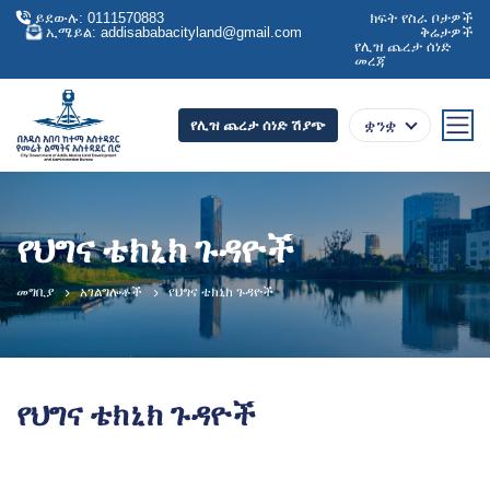
ይደውሉ: 0111570883
ክፍት የስራ ቦታዎች
ኢሜይል: addisababacityland@gmail.com
ቅሬታዎች
የሊዝ ጨረታ ሰነድ
መረጃ
ቋንቋ
የሊዝ ጨረታ ሰነድ ሽያጭ
የህግና ቴክኒክ ጉዳዮች
መግቢያ
አገልግሎቶች
የህግና ቴክኒክ ጉዳዮች
የህግና ቴክኒክ ጉዳዮች