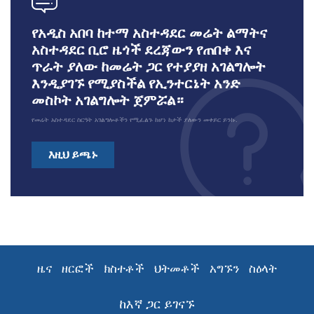
የአዲስ አበባ ከተማ አስተዳደር መሬት ልማትና
አስተዳደር ቢሮ ዜጎች ደረጃውን የጠበቀ እና
ጥራት ያለው ከመሬት ጋር የተያያዘ አገልግሎት
እንዲያገኙ የሚያስችል የኢንተርኔት አንድ
መስኮት አገልግሎት ጀምሯል።
የመሬት አስተዳደር ስርዓት አገልግሎቶችን የሚፈልጉ ከሆነ ከታች ያለውን መቀይር ይንኩ.
እዚህ ይጫኑ
ዜና
ዘርፎች
ክስተቶች
ህትመቶች
አግኙን
ስዕላት
ከእኛ ጋር ይገናኙ