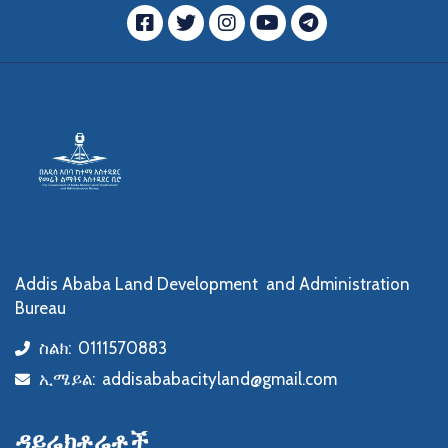
ፌስቡክ
ትዊተር
ኢንስታግራም
ዩ ቲዩብ
ቴሌግራም
Addis Ababa Land Development and Administration
Bureau
ስልክ:
0111570883
icon
ኢሜይል:
addisababacityland@gmail.com
icon
ዳይሬክቶሬቶች