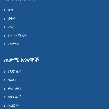
ጽኃ
ህቴዳ
የአዳ
የመመማአዳ
የአማዳ
ጠቃሚ አገናኞች
የእኛ ዜና
ስዕላት
ታሪካችን
ክስተቶች
ዘርፎች