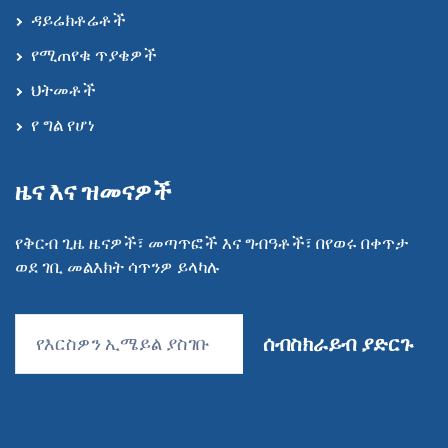
ዳይሬክቶሬቶች
የሚጠየቁ ጥያቄዎች
ህትመቶች
የ ግል የሆነ
ዜና እና ዝመናዎች
የቅርብ ጊዜ ዜናዎች፣ መጣጥፎች እና ግብዓቶች፣ በየወሩ በቀጥታ
ወደ ገቢ መልእክት ሳጥንዎ ይላካሉ
ሰብስክራይብ ያድርጉ