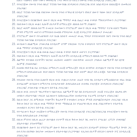
በሕግ ማዕቀፍና የከተማውን መዋቅራዊ ፕላን መነሻ በማድረግ የውሳኔ ሃሳብ እንዲዘጋጅ ያስደርጋል፤
የተዘጋጅው የውሳኔ ሃሳብ ለቢሮ ፕሮሰስ ካውንስል እንዲቀርብ ያስደርጋል እንደ አስፈላጊነቱ በአስረጂነት በመቅረብ
ያስረዳል፤
በቢሮ ፕሮሰስ ካውንስል የጸደቀው የውሳኔ ሃሳብ ተግባራዊ እንዲሆን የክፍያ ለውጥ ካለው ክፍያ እንዲፈጸም
ያስደርጋል፤
የተዘጋጀውን የአገልግሎት ለውጥ የሊዝ ውል ማሻሻያ ውል ሰጪና ውል ተቀባይ ማጽደቃቸውን ያረጋግጣል፤
የፀደቀውን የሊዝ ውልና ሌሎች ሰነዶዎች በማደራጀት ለክፍለ ከተማ ያስልካ፤፡
ከቢሮ ወይም ከክፍለ ከተማ ተመርቶ የመጣውን የፕሮግራም ለውጥ የሊዝ ውል ማሻሻያ ጥያቄ በሕግ ማዕቀፍ
ምላሻ የሚያገኝ መሆኑን በማገናዘብ በመስክ የግንባታው ደረጃ እንዲረጋገጥ ለባለሙያ ይመራል፤
የፕሮግራም ለውጥ የተጠየቀበት ቦታ ከሪል እስቴት መመሪያ ውጪ ግንባታ የተከናወነበት ከሆነ የውሳኔ ሃሳብ ለቢሮ
ፕሮሰስ ካውንስል እንዲቀርብ ያደርጋል፤
ውሳኔውን ለአልሚው ያሳውቃል እንዲሁም ደግሞ የቀርበው ጥያቄ ተቀባይነት ካገኘ የፕሮግራም ለውጥ የሊዝ
ውል ማሻሻያ እንዲዘጋጅ ያደርጋል፤
የተዘጋጀውን የሊዝ ውል በውል ሰጪና በውል ተቀባይ የፀደቀ መሆኑን ያረጋግጣል፤
የጸደቀውን የሊዝ ውል ማሻሻያና ሌሎች ሰነዶዎችን እንዲደራጁ በማድረግ ለክፍለ ከተማ ያስልካል፡፤
ለልማት የተላለፉ ቦታዎችን ዝርዝር መረከብና መለየት፣ በውላቸው መሠረት ያላለሙ አልሚዎች ላይ ህጋዊ
እርምጃ ያስወስዳል፤
በመስክ የክትትል ስራ እንዲሰራ በማድረግ መረጃ በማደራጀት የሊዝ ውላቸው እንዲቋረጥ የውሳኔ ሃሳብ እንዲዘጋጅ
በማድረግ ለዳይሬክቶሬቱ ቀርቦ በዘርፍ ፕሮሰስ ካውንስል ቀርቦ ወይም ለቢሮ ስትራቴጂክ ካውንስል እንዲቀርብ
ያስደርጋል፡
የቀረበው የውሳኔ ሃሳብ ሲጸድቅ የሊዝ ውሉ ተቋርጦ ቦታው መሬት ባንክ ገቢ እንዲሆን በሚመለከተው የስራ ክፍል
እንዲፈጸም ውሳኔውን በማያያዝ እንዲያውቁት ለዳይሬክቶሬቱ ደብዳቤ ተዘጋጅቶ እንዲቀርብ ያስደርጋል/
ያደርጋል/ ያሳውቃል፡ ተገቢውን ክትትል ያደርጋል፣
በሊዝ ውሉ መሠረት ግዴታቸውን ባልተወጡ አልሚዎች ላይ ክስ እንዲመሠረት መረጃ ተደራጅቶ ለአቃቤ ህግ
መላኩን ይከታተላል፣ የፍርድ አፈፃፀሙን እስከመጨረሻው በመከታተል ተፈፃሚ እንዲሆን ያስደርጋል፤
ከሊዝ ክፍያ ጋር ለሚቀርቡ ጥቄዎችና ቅሬታዎች ተቀብሎና አጣርቶ ምላሽ ይሰጣል/እንዲሰጥ ያደርጋል፣ የሊዝ
ቅድመ ክፍያ እና የሊዝ ውል ማሻሻያ ቅጣት ማስከፈል እና የጊዜያዊ የሊዝ ውል ያለፈባቸውን ተከታትሉ
መመለሱን ድጋፍና ክትትል ያደርጋል፣
የተጣራውን ቅሬታ መረጃውን በማደራጀት የውሳኔ ሃሳብ እንዲዘጋጅ ያደርጋል/ያስደርጋል የተዘጋጀውን የውሳኔ
ሃሳብ ለዳይሬክቶሬቱ ያቀርባል፤
በሊዝ ምደባና በሊዝ ጨረታ ለተላልፉ ቦታዎች የሊዝ ቅድመ ክፍያ ገቢ መሆኑን ያጣራል፣ ሪፖርት ይቀበላል/
ይከታተላል፣ ይገመግማል፤
የአገልግሎት ለውጥ እና የፕሮግራም ለውጥ ቅድመ ክፍያ ገቢ መደረጉን እንዲሁም ከግንባታ ማራዘሚያ ቅጣት ጋር
በተያያዘ በአግባቡ ክፍያው መፍጸሙን ይከታተላል፣ያረጋግጣል፣ የሒሳብ ሰነዶች በሃርድና በሶፍት ኮፒ እንዲደራጁ
ያስደርጋል፣