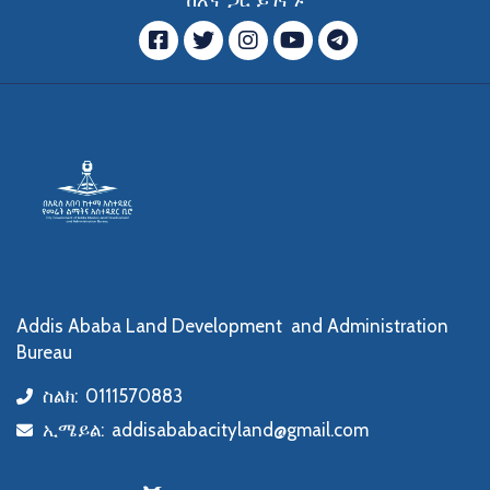
ከእኛ ጋር ይገናኙ
ፌስቡክ
ትዊተር
ኢንስታግራም
ዩ ቲዩብ
ቴሌግራም
Addis Ababa Land Development and Administration
Bureau
ስልክ:
0111570883
icon
ኢሜይል:
addisababacityland@gmail.com
icon