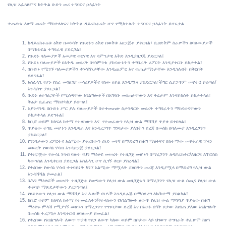
የሊዝ አፈጻጸምና ክትትል ቡድን መሪ ተግባርና ኃላፊነት
ተጠሪነቱ ለለማ መሬት ማስተላለፍና ክትትል ዳይሬክቶሬት ሆኖ የሚከተሉት ተግባርና ኃላፊነት ይኖሩታል
ከዳይሬክቶሬቱ ዕቅድ በመነሳት የቡድኑን ዕቅድ በወቅቱ አዘጋጅቶ ያቀርባል፣ ሲፀድቅም ስራዎችን ለባለሙያዎች
በማከፋፍል ተግባራዊ ያደርጋል፤
የቡድኑ ባለሙያዎች አመታዊ ወርሃዊ እና ሳምንታዊ እቅድ እንዲያዘጋጁ ያደርጋል፤
የቡደኑ ባለሙያዎች በእቅዱ መሰረት በየሳምንቱ ያከናውኑትን ተግባራት ሪፖርት እንዲያቀርቡ ይከታተል፤
በቡድኑ የሚገኙ ባለሙያዎችን ተነሳሽነታቸው እንዲጨምር እና ዉጤታማነታቸው እንዲጎለብት በቅርበት
ይደግፋል፤
አስፈላጊ የሆኑ የስራ መገልገያ መሳሪያዎችና የሰው ሀይል እንዲሟላ ያስደርጋል፣ችግር ሲያጋጥም መፍትሄ ይሰጣል/
እንዲሰጥ ያደርጋል፤
ቡድኑ ለተገልጋዮች የሚሰጣቸው አገልግሎቶች በአግባቡ መሰጠታቸውን እና ቅሬታም እንዳይከሰት ይከታተላል፣
ቅሬታ ሲፈጠር ማስተካከያ ይሰጣል፤
እያንዳንዱ በቡድኑ ሥር ያሉ ባለሙያዎች በተቀመጠው ስታንዳርድ መሰረት ተግባራትን ማከናወናቸውን
ይከታተላል ይደግፋል፤
ከቢሮ ወይም ከክፍለ ከተማ የተላከውን እና የተመራውን የሊዝ ውል ማሻሻያ ጥያቄ ይቀበላል፣
ጥያቄው ተገቢ መሆኑን እንዲጣራ እና እንዲረጋገጥ ግንባታው ያለበትን ደረጃ በመስክ በባለሙያ እንዲረጋገጥ
ያስደርጋል፤
የግንባታውን ሪፖርትና አልሚው ያቀረበውን ሰነድ መነሻ በማድረግ በሕግ ማዕቀፍና በከተማው መዋቅራዊ ፕላን
መሠረት የውሳኔ ሃሳብ እንዲዘጋጅ ያደርጋል፤
የተዘጋጅው የውሳኔ ሃሳብ ባሉት የህግ ማዕቀፍ መሠረት የተዘጋጀ መሆኑን በማረጋገጥ ለዳይሬክተር/ለዘርፍ ለፕሮሰስ
ካውንስል እንዲቀርብ ያደርጋል አስፈላጊ ሆኖ ሲገኝ ቀርቦ ያስረዳል፤
የቀረበው የውሳኔ ሃሳብ ተቀባይነት ካገኘ አልሚው ማሟላት ያለበትን መረጃ እንዲያሟላ በማድረግ የሊዝ ውል
እንዲሻሻል ይመራል፤
በሕግ ማዕቀፎች መሠረት ተዘጋጅቶ የመጣውን የሊዝ ውል መዘጋጀቱን በማረጋገጥ የሊዝ ውል ሰጪና የሊዝ ውል
ተቀባይ ማጽደቃቸውን ያረጋግጣል፤
የጸደቀውን የሊዝ ውል ማሻሻያ እና ሌሎች ሰነዶች እንዲደራጁ በማስደረግ ለክ/ከተማ ያስልካል፤
ከቢሮ ወይም ከክፍለ ከተማ የተመራለትን/የተላከውን የአገልግሎት ለውጥ የሊዝ ውል ማሻሻያ ጥያቄው በሕግ
ማዕቀፍ ምላሽ የሚያገኝ መሆኑን በማረጋገጥ የግንባታው ደረጃ እና በአሁኑ ሰዓት ቦታው እየሰጠ ያለው አገልግሎት
በመስክ ተረጋግጦ እንዲቀርብ ለባለሙያ ይመራል፤
የቀረበው የአገልግሎት ለውጥ ጥያቄ የዋጋ ለውጥ ካለው ወይም በቦታው ላይ ህገወጥ ተግባራት ተፈጽሞ ከሆነ