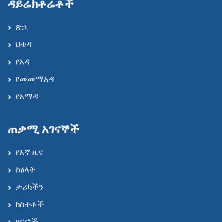
ዳይሬክቶሬቶች
ጽኃ
ህቴዳ
የአዳ
የመመማአዳ
የአማዳ
ጠቃሚ አገናኞች
የእኛ ዜና
ስዕላት
ታሪካችን
ክስተቶች
ዘርፎች