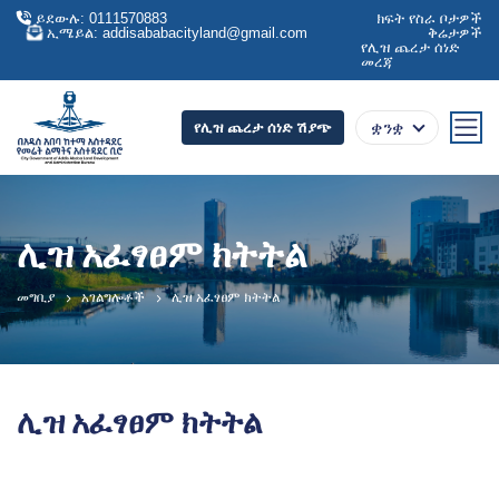
ይደውሉ: 0111570883
ክፍት የስራ ቦታዎች
ኢሜይል: addisababacityland@gmail.com
ቅሬታዎች
የሊዝ ጨረታ ሰነድ
መረጃ
ቋንቋ
የሊዝ ጨረታ ሰነድ ሽያጭ
ሊዝ አፈፃፀም ክትትል
መግቢያ
አገልግሎቶች
ሊዝ አፈፃፀም ክትትል
ሊዝ አፈፃፀም ክትትል