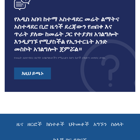
icon
የአዲስ አበባ ከተማ አስተዳደር መሬት ልማትና
አስተዳደር ቢሮ ዜጎች ደረጃውን የጠበቀ እና
ጥራት ያለው ከመሬት ጋር የተያያዘ አገልግሎት
እንዲያገኙ የሚያስችል የኢንተርኔት አንድ
መስኮት አገልግሎት ጀምሯል።
የመሬት አስተዳደር ስርዓት አገልግሎቶችን የሚፈልጉ ከሆነ ከታች ያለውን መቀይር ይንኩ.
እዚህ ይጫኑ
ዜና
ዘርፎች
ክስተቶች
ህትመቶች
አግኙን
ስዕላት