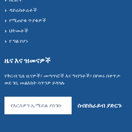
ዳይሬክቶሬቶች
የሚጠየቁ ጥያቄዎች
ህትመቶች
የ ግል የሆነ
ዜና እና ዝመናዎች
የቅርብ ጊዜ ዜናዎች፣ መጣጥፎች እና ግብዓቶች፣ በየወሩ በቀጥታ
ወደ ገቢ መልእክት ሳጥንዎ ይላካሉ
ሰብስክራይብ ያድርጉ