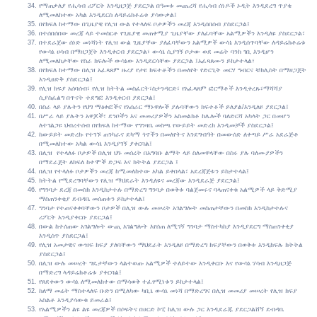
የማጠቃለያ የሒሳብ ሪፖርት እንዲዘጋጅ ያደርጋል በዓመቱ መጨረሻ የሒሳብ ሰነዶች ኦዲት እንዲደረግ ጥያቄ
ለሚመለከተው አካል እንዲደርስ ለዳይሬክቶሬቱ ያሳውቃል፤
በየክፍለ ከተማው በጊዜያዊ የሊዝ ውል የተላለፍ ቦታዎችን መረጃ እንዲሰበሰብ ያስደርጋል፤
በተሰበሰበው መረጃ ላይ ተመስርቶ የጊዜያዊ መጠቀሚያ ጊዜያቸው ያለፈባቸው አልሚዎችን እንዲለዩ ያስደርጋል፣
በተደራጀው ሰነድ መነሻነት የሊዝ ውል ጊዜያቸው ያለፈባቸውን አልሚዎች ውሳኔ እንዲሰጥባቸው ለዳይሬክቶሬቱ
የውሳኔ ሀሳብ በማዘጋጀት እንዲቀርብ ያደርጋል፣ ውሳኔ ሲያገኝ ቦታው ወደ መሬት ባንክ ገቢ እንዲሆን
ለሚመለከታቸው የስራ ክፍሎች ውሳኔው እንዲደርሳቸው ያደርጋል ፤አፈጻጸሙን ይከታተላል፣
በየክፍለ ከተማው በሊዝ አፈጻጸም ዙሪያ የታዩ ክፍተቶችን በመለየት የድርጊት መርሃ ግብርና ቼክሊስት በማዘጋጀት
እንዲፀድቅ ያስደርጋል፤
የሊዝ ክፍያ አሰባሰብ፣ የሊዝ ክትትል መስፈርት፣ስታንዳርድ፣ የአፈጻጸም ፎርማቶች እንዲቀረጹ፣ማሻሻያ
ሲያስፈልግ በጥናት ተደግፎ እንዲቀርብ ያደርጋል፤
በስራ ላይ ያሉትን የህግ ማዕቀፎችና የአሰራር ማኑዋሎች ያሉባቸውን ክፍተቶች ይለያል/እንዲለዩ ያደርጋል፤
በሥራ ላይ ያሉትን አዋጆች፣ ደንቦችን እና መመሪያዎችን አስመልክቶ ከሌሎች ባለድርሻ አካላት ጋር በመሆን
ለተገልጋዩ ህብረተሰብ በየክፍለ ከተማው የግንዛቤ መስጫ የውይይት መድረክ እንዲመቻች ያስደርጋል፤
ከውይይት መድረኩ የተገኙ ጠንካራና ደካማ ጎኖችን በመለየትና እንደግብዓት በመውሰድ ለቀጣይ ሥራ አደራጅቶ
በሚመለከተው አካል ውሳኔ እንዲያገኝ ያቀርባል፤
በሊዝ የተላለፉ ቦታዎች በሊዝ ህጉ መሰረት በአግባቡ ልማት ላይ ስለመዋላቸው በስሩ ያሉ ባለሙያዎችን
በማደራጀት ለክፍለ ከተሞች ድጋፍ እና ክትትል ያደርጋል ፤
በሊዝ የተላለፉ ቦታዎችን መረጃ ከሚመለከተው አካል ይቀበላል፣ አደረጃጀቱን ይከታተላል፤
ክትትል የሚደረግባቸውን የሊዝ ማህደራት እንዲለዩና መረጃው እንዲደራጅ ያደርጋል፤
የግንባታ ደረጃ በመስክ እንዲከታተሉ በማድረግ ግንባታ በወቅቱ ባልጀመሩና ባላጠናቀቁ አልሚዎች ላይ ቅድሚያ
ማስጠንቀቂያ ደብዳቤ መሰጠቱን ይከታተላል፤
ግንባታ የተጠናቀቀባቸውን ቦታዎች በሊዝ ውሉ መሠረት አገልግሎት መስጠታቸውን በመስክ እንዲከታተሉና
ሪፖርት እንዲያቀርቡ ያደርጋል፤
በውል ከተሰጠው አገልግሎት ውጪ አገልግሎት እየሰጠ ለሚገኝ ግንባታ ማስተካከያ እንዲያደርግ ማስጠንቀቂያ
እንዲሰጥ ያስደርጋል፤
የሊዝ አመታዊና ውዝፍ ክፍያ ያለባቸውን ማህደራት እንዲለዩ በማድረግ ክፍያቸውን በወቅቱ እንዲከፍሉ ክትትል
ያስደርጋል፤
በሊዝ ውሉ መሠረት ግዴታቸውን ላልተወጡ አልሚዎች ተለይተው እንዲቀርቡ እና የውሳኔ ሃሳብ እንዲዘጋጅ
በማድረግ ላዳይሬክቶሬቱ ያቀርባል፤
የጸደቀውን ውሳኔ ለሚመለከተው በማሳወቅ ተፈፃሚነቱን ይከታተላል፤
ከለማ መሬት ማስተላለፍ ቡድን በሚለካው ካቢኔ ውሳኔ መነሻ በማድረግና በሊዝ መመሪያ መሠረት የሊዝ ክፍያ
አስልቶ እንዲያሳውቁ ይመራል፤
የአልሚዎችን ልዩ ልዩ መረጃዎች በሶፍትና በሀርድ ኮፒ ከሊዝ ውሉ ጋር እንዲደራጁ ያደርጋልሸኝ ደብዳቤ