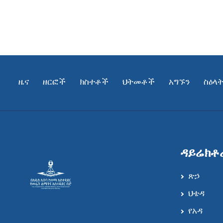
ዜና
ዘርፎች
ክስተቶች
ህትመቶች
አግኙን
ስዕላ
ዳይሬክቶ
ጽኃ
ህቴዳ
የአዳ