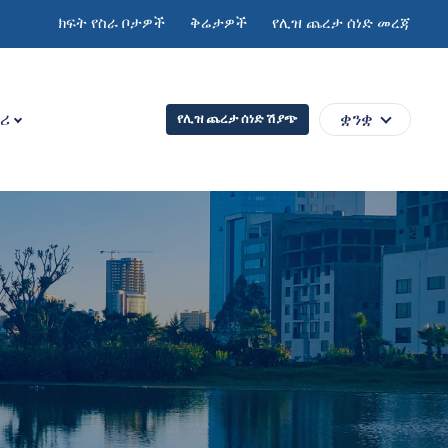
ክፍት የስራ ቦታዎች
ቅሬታዎች
የሊዝ ጨረታ ሰነድ መረጃ
ሪ
ቋንቋ
የሊዝ ጨረታ ሰነድ ሽያጭ