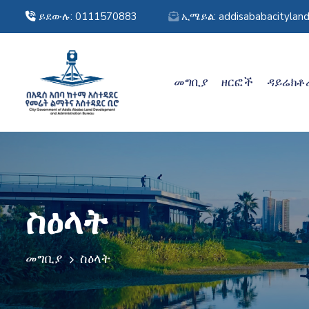
ይደውሉ: 0111570883
ኢሜይል: addisababacitylan
መግቢያ
ዘርፎች
ዳይሬክቶ
ስዕላት
መግቢያ
ስዕላት