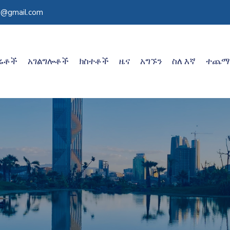
d@gmail.com
ሬቶች
አገልግሎቶች
ክስተቶች
ዜና
አግኙን
ስለ እኛ
ተጨማ