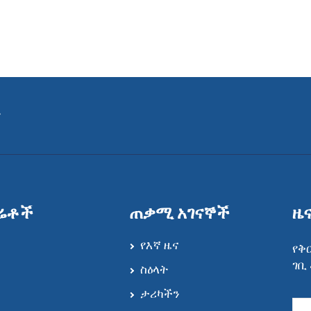
ት
ሬቶች
ጠቃሚ አገናኞች
ዜ
የእኛ ዜና
የቅ
ገቢ
ስዕላት
ታሪካችን